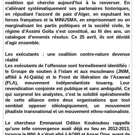
coalition qui cherche aujourd'hui à la renverser. En
s'aliénant systématiquement ses partenaires historiques,
en répudiant l'accord de paix d'Alger, en expulsant les
forces françaises et la MINUSMA, en emprisonnant ou en
marginalisant les partis politiques et la société civile, le
régime d'Assimi Goïta s'est constitué, au fil des ans, un
catalogue d'ennemis résolus. Ce 25 avril, ils ont décidé
d'agir ensemble.
Les exécutants : une coalition contre-nature devenue
réalité
Les exécutants de l'offensive sont formellement identifiés :
le Groupe de soutien à l'islam et aux musulmans (JNIM,
affilié à Al-Qaïda) et le Front de libération de l'Azawad
(FLA), mouvement indépendantiste touareg. Leur
revendication conjointe est publique et sans ambiguïté. Ce
qui surprend les analystes, c'est la solidité opérationnelle
de cette alliance entre deux organisations que tout
semblait opposer idéologiquement, un mouvement
jihadiste transnational et un mouvement ethno-nationaliste.
Le chercheur Emmanuel Odilon Koukoubou rappelle
qu'une telle convergence avait déjà eu lieu en 2012-2013,
lorsque le MNLA s'était allié à AQMI et Ansar Dine, avant de