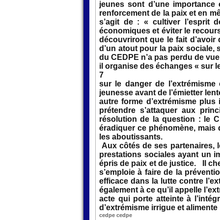
jeunes sont d’une importance ca
renforcement de la paix et en mê
s’agit de : « cultiver l’esprit
économiques et éviter le recours 
découvriront que le fait d’avoir
d’un atout pour la paix sociale,
du CEDPE n’a pas perdu de vue l
il organise des échanges « sur le
7
sur le danger de l’extrémisme 
jeunesse avant de l’émietter len
autre forme d’extrémisme plus 
prétendre s’attaquer aux prin
résolution de la question : le 
éradiquer ce phénomène, mais qu
les aboutissants.
Aux côtés de ses partenaires, 
prestations sociales ayant un i
épris de paix et de justice. Il 
s’emploie à faire de la préventio
efficace dans la lutte contre l’e
également à ce qu’il appelle l’ex
acte qui porte atteinte à l’int
d’extrémisme irrigue et alimente
cedpe cedpe