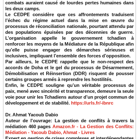
combats auraient causé de lourdes pertes humaines dans
les deux camps.
Le CEDPE considère que ces affrontements traduisent
l’échec du régime actuel dans la mise en œuvre du
processus de réconciliation nationale, pourtant attendu par
des populations épuisées par des décennies de guerre.
L’organisation appelle le gouvernement tchadien à
renforcer les moyens de la Médiature de la République afin
qu’elle puisse engager des démarches sérieuses et
inclusives, impliquant l’ensemble des forces d’opposition.
Par ailleurs, le CEDPE rappelle que le non-respect des
accords de Doha et le gel du processus de Désarmement,
Démobilisation et Réinsertion (DDR) risquent de pousser
certains groupes armés à reprendre les hostilités.
Enfin, le CEDPE souligne qu’un véritable processus de
paix, mené avec sincérité et transparence, demeure la seule
voie pour unir les Tchadiens autour d’un projet commun de
développement et de stabilité.
https://urls.fr/-ibnrc
Dr. Ahmat Yacoub Dabio
Auteur de l'ouvrage: La gestion de conflits à travers la
médiation 460 pages
Amazon.fr - La Gestion des Conflits:
Médiation - Yacoub Dabio, Ahmat - Livres
Expert en gestion de crises complexes et interdépendantes