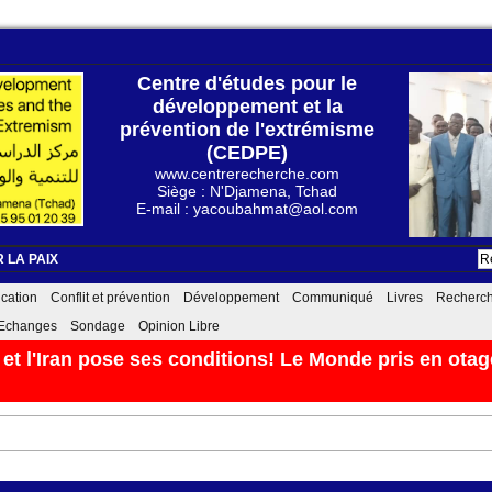
Centre d'études pour le
développement et la
prévention de l'extrémisme
(CEDPE)
www.centrerecherche.com
Siège : N'Djamena, Tchad
E-mail : yacoubahmat@aol.com
 LA PAIX
cation
Conflit et prévention
Développement
Communiqué
Livres
Recherc
Echanges
Sondage
Opinion Libre
t l'Iran pose ses conditions! Le Monde pris en otage