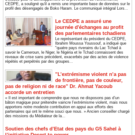
CEDPE, a souligné qu'il a remis une importante base de données sur le
profil des désengagés de Boko Haram. Le communiqué intégral Lors...
Le CEDPE a assuré une
journée d'échanges au profit
des parlementaires tchadiens
Le représentant du président du CEDPE,
Ibrahim Moussa Youssouf, a indiqué que
"quatre pays riverains du Lac Tchad à
savoir le Cameroun, le Niger, le Nigéria et le Tchad connaissent des
niveaux de crise sans précédent, exacerbés par des actes de violence
répétés et perpétrés par des groupes...
"L’extrémisme violent n’a pas
de frontière, pas de couleur,
pas de religion ni de race" Dr. Ahmat Yacoub
accorde un entretien
« Il est important de comprendre que nous ne disposons pas d’un
bâton magique pour prétendre vaincre l’extrémisme violent, mais nous
apportons notre modeste contribution en appui aux efforts des
partenaires qui ont le même souci que nous. » Ancien conseiller chargé
des missions du Médiateur de la...
Soutien des chefs d’Etat des pays du G5 Sahel à
l’initiative Desert to power