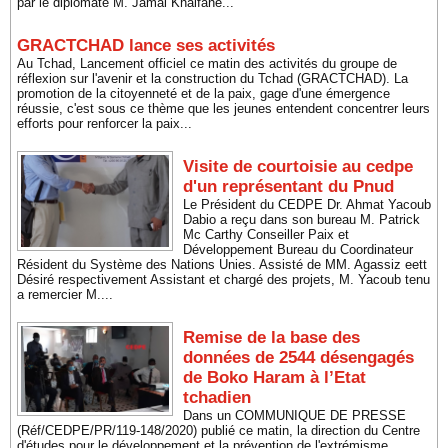
par le diplomate M. Jamal Khalfane...
GRACTCHAD lance ses activités
Au Tchad, Lancement officiel ce matin des activités du groupe de
réflexion sur l'avenir et la construction du Tchad (GRACTCHAD). La
promotion de la citoyenneté et de la paix, gage d'une émergence
réussie, c'est sous ce thème que les jeunes entendent concentrer leurs
efforts pour renforcer la paix...
Visite de courtoisie au cedpe
d'un représentant du Pnud
Le Président du CEDPE Dr. Ahmat Yacoub
Dabio a reçu dans son bureau M. Patrick
Mc Carthy Conseiller Paix et
Développement Bureau du Coordinateur
Résident du Système des Nations Unies. Assisté de MM. Agassiz eett
Désiré respectivement Assistant et chargé des projets, M. Yacoub tenu
a remercier M....
Remise de la base des
données de 2544 désengagés
de Boko Haram à l’Etat
tchadien
Dans un COMMUNIQUE DE PRESSE
(Réf/CEDPE/PR/119-148/2020) publié ce matin, la direction du Centre
d'études pour le développement et la prévention de l'extrémisme,