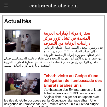
centrerecherche.com
Actualités
سفارة دولة الإمارات العربية
المتحدة في تشاد تزور مركز
دراسات الوقاية من التطرف
قدم رئيس الوفد ، السيد جمال خلفان الزعابي
، إلى مركز الدراسات كتابًا عن جزر الخليج
التي تحتلها جمهورية إيران الإسلامية قام وفد
من سفارة دولة الإمارات العربية المتحدة في تشاد برئاسة الدبلوماسي جمال
خلفان الزعابي رئيس قسم خدمات المساندة لدى سفارة الامارات العربية
المتحدة بزيارة مركز دراسات التنمية...
Tchad: visite au Cedpe d'une
délégation de l'ambassade des
Emirats arabes unis
L'ambassade des Émirats arabes unis au
Tchad a remis au CEDPE un livre en
Anglais dont le sujet est en rapport avec
les îles du Golfe occupées par la République islamique d'Iran. Une
délégation de l'ambassade des Émirats arabes unis au Tchad dirigée