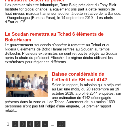
L’ex-premier ministre britannique, Tony Blair, président du Tony Blair
Institute for global change, a également pris part à cette réunion de
haut niveau, marquant ainsi son soutien à cette initiative de la Banque.
Ouagadougou (Burkina Faso), le 14 septembre 2019 – Les chefs
d'Etat du G5...
Le Soudan remettra au Tchad 6 éléments de
BokoHaram
Le gouvernement soudanais s'apprête à remettre au Tchad et au
Nigeria 6 éléments de Boko Haram rentrés au Soudan au temps
d'elbechir. Plusieurs extrémistes se sont retrouvés piégés au Soudan
après la chute du président Elbechir. Le régime déchu utilisent les
extrémistes pour régler ses différents...
Baisse considérable de
l'effectif de BH soit 4142
Selon le rapport, la mission qui a séjourné
au Lac une mois, du 20 septembre au 19
octobre 2019, a profilé 2544 enquêtes, sur
une estimation de 4142 désengagés
présents dans la zone du Lac Tchad. Autrement dit, au moins 1639
personnes n’ont pas fait l’objet d’une enquête, Le premier rapport
relatif...
1
2
3
4
5
»
...
13