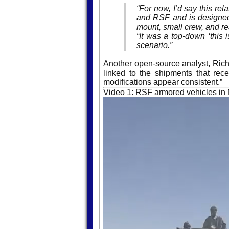
“For now, I’d say this re
and RSF and is designed f
mount, small crew, and rea
“It was a top-down ‘this 
scenario.”
Another open-source analyst, Rich
linked to the shipments that rec
modifications appear consistent.”
Video 1: RSF armored vehicles in