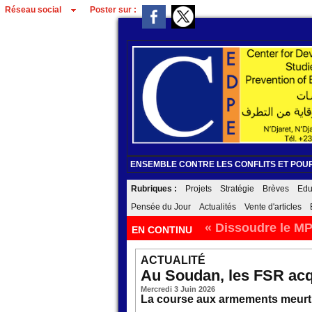
Réseau social
Poster sur :
ENSEMBLE CONTRE LES CONFLITS ET POUR
Rubriques :
Projets
Stratégie
Brèves
Edu
Pensée du Jour
Actualités
Vente d'articles
« Dissoudre le MP
EN CONTINU
ACTUALITÉ
Au Soudan, les FSR acq
Mercredi 3 Juin 2026
La course aux armements meurtri