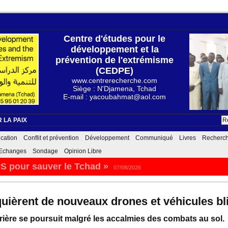
Centre d'études pour le
développement et la
prévention de l'extrémisme
(CEDPE)
www.centrerecherche.com
Siège : N'Djamena, Tchad
E-mail : yacoubahmat@aol.com
 LA PAIX
cation
Conflit et prévention
Développement
Communiqué
Livres
Recherc
Echanges
Sondage
Opinion Libre
S pour sauver le Tchad »
07/08/2026
uièrent de nouveaux drones et véhicules bl
ère se poursuit malgré les accalmies des combats au sol.