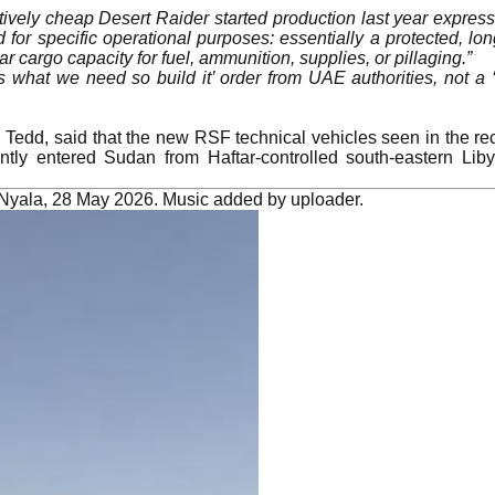
latively cheap Desert Raider started production last year expres
or specific operational purposes: essentially a protected, lon
r cargo capacity for fuel, ammunition, supplies, or pillaging.”
is what we need so build it’ order from UAE authorities, not a ‘
 Tedd, said that the new RSF technical vehicles seen in the re
ently entered Sudan from Haftar-controlled south-eastern Lib
 Nyala, 28 May 2026. Music added by uploader.