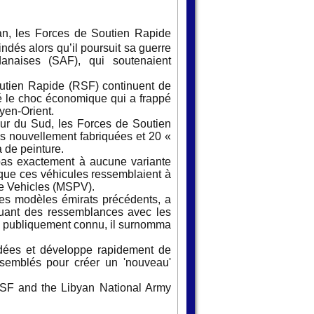
an, les Forces de Soutien Rapide
ndés alors qu’il poursuit sa guerre
naises (SAF), qui soutenaient
utien Rapide (RSF) continuent de
é le choc économique qui a frappé
yen-Orient.
our du Sud, les Forces de Soutien
es nouvellement fabriquées et 20 «
 de peinture.
pas exactement à aucune variante
 que ces véhicules ressemblaient à
se Vehicles (MSPV).
es modèles émirats précédents, a
quant des ressemblances avec les
om publiquement connu, il surnomma
idées et développe rapidement de
assemblés pour créer un 'nouveau'
RSF and the Libyan National Army