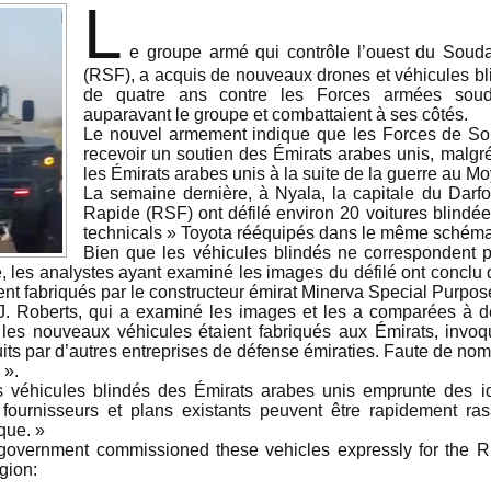
L
e groupe armé qui contrôle l’ouest du Soud
(RSF), a acquis de nouveaux drones et véhicules bli
de quatre ans contre les Forces armées souda
auparavant le groupe et combattaient à ses côtés.
Le nouvel armement indique que les Forces de So
recevoir un soutien des Émirats arabes unis, malgr
les Émirats arabes unis à la suite de la guerre au Mo
La semaine dernière, à Nyala, la capitale du Darf
Rapide (RSF) ont défilé environ 20 voitures blindé
technicals » Toyota rééquipés dans le même schéma
Bien que les véhicules blindés ne correspondent 
 les analystes ayant examiné les images du défilé ont conclu
t fabriqués par le constructeur émirat Minerva Special Purpo
J. Roberts, qui a examiné les images et les a comparées à d
 les nouveaux véhicules étaient fabriqués aux Émirats, invo
its par d’autres entreprises de défense émiraties. Faute de n
 ».
es véhicules blindés des Émirats arabes unis emprunte des 
, fournisseurs et plans existants peuvent être rapidement r
que. »
government commissioned these vehicles expressly for the 
gion: