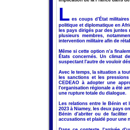
L
es coups d'État militaire
politique et diplomatique en A
les pays dirigés par des juntes
plusieurs membres, notamment 
intervention militaire afin de réta
Même si cette option n'a finale
États concernés. Un climat de
suspectant l'autre de vouloir dés
Avec le temps, la situation a tou
les sanctions et les pressions
CEDEAO à adopter une approch
l'organisation régionale a été am
une rupture totale du dialogue.
Les relations entre le Bénin et l
2023 à Niamey, les deux pays on
Bénin d'abriter ou de facilite
accusations et plaidé pour une n
Dans ce contexte, l'arrivée d