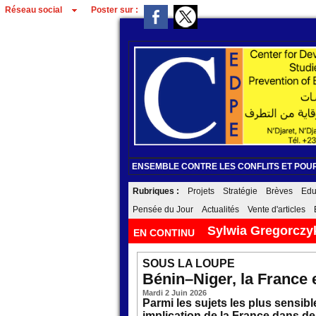
Réseau social
Poster sur :
ENSEMBLE CONTRE LES CONFLITS ET POUR
Rubriques :
Projets
Stratégie
Brèves
Edu
Pensée du Jour
Actualités
Vente d'articles
Sylwia Gregorczyk
EN CONTINU
SOUS LA LOUPE
Bénin–Niger, la France 
Mardi 2 Juin 2026
Parmi les sujets les plus sensib
implication de la France dans des