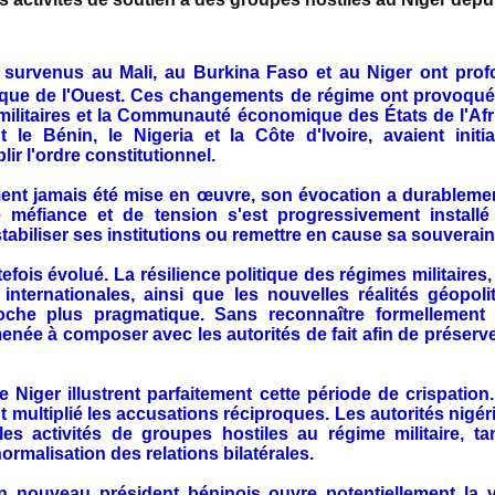
s survenus au Mali, au Burkina Faso et au Niger ont prof
frique de l'Ouest. Ces changements de régime ont provoqué
 militaires et la Communauté économique des États de l'Af
le Bénin, le Nigeria et la Côte d'Ivoire, avaient initi
blir l'ordre constitutionnel.
ment jamais été mise en œuvre, son évocation a durablemen
 méfiance et de tension s'est progressivement install
tabiliser ses institutions ou remettre en cause sa souverain
tefois évolué. La résilience politique des régimes militaire
 internationales, ainsi que les nouvelles réalités géopol
e plus pragmatique. Sans reconnaître formellement la
enée à composer avec les autorités de fait afin de préserver 
e Niger illustrent parfaitement cette période de crispation.
t multiplié les accusations réciproques. Les autorités nig
r les activités de groupes hostiles au régime militaire, 
ormalisation des relations bilatérales.
'un nouveau président béninois ouvre potentiellement la