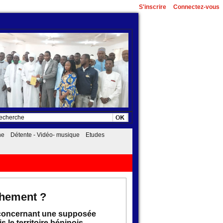
S'inscrire
Connectez-vous
he
Détente - Vidéo- musique
Etudes
chement ?
ne concernant une supposée
 le territoire béninois.