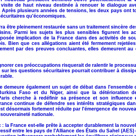
visite de haut niveau destinée à renouer le dialogue ave
 Après plusieurs années de tensions, les deux pays ont tout
 sécuritaires qu'économiques.
ra être pleinement restaurée sans un traitement sincère d
isins. Parmi les sujets les plus sensibles figurent les a
osée implication de la France dans des activités de sou
nois. Bien que ces allégations aient été fermement rejetées
uement par des preuves concluantes, elles demeurent au 
gnorer ces préoccupations risquerait de ralentir le process
 sur les questions sécuritaires pourrait contribuer à dissip
rable.
ce demeure également un sujet de débat dans l'ensemble du
 Burkina Faso et du Niger, ainsi que la détérioration d
aris cherche à redéfinir sa présence et son influence e
rance continue de défendre ses intérêts stratégiques dans
st désormais fortement réduite par l'émergence de nouveau
e souveraineté nationale.
: la France est-elle prête à accepter durablement la nouvel
ssif entre les pays de l'Alliance des États du Sahel (AES) e