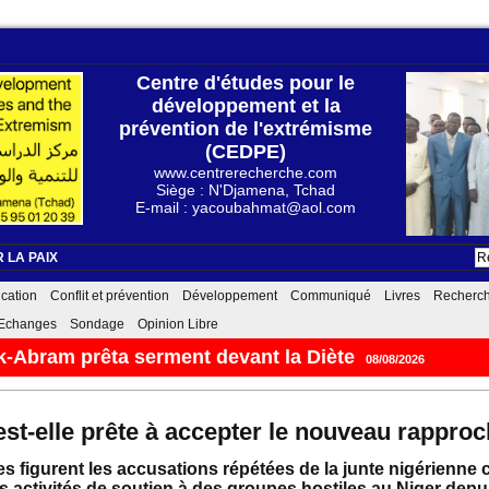
Centre d'études pour le
développement et la
prévention de l'extrémisme
(CEDPE)
www.centrerecherche.com
Siège : N'Djamena, Tchad
E-mail : yacoubahmat@aol.com
 LA PAIX
cation
Conflit et prévention
Développement
Communiqué
Livres
Recherc
Echanges
Sondage
Opinion Libre
-Abram prêta serment devant la Diète
08/08/2026
est-elle prête à accepter le nouveau rappro
les figurent les accusations répétées de la junte nigérien
 activités de soutien à des groupes hostiles au Niger depuis