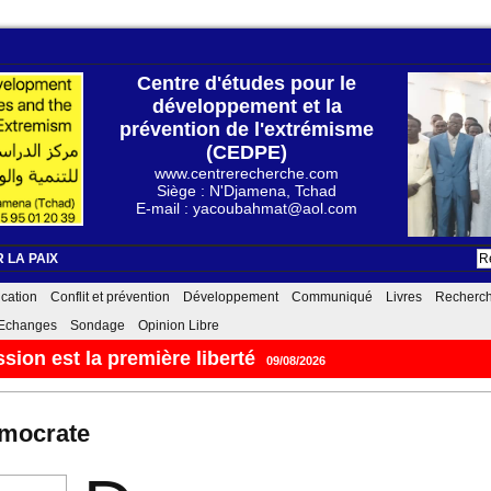
Centre d'études pour le
développement et la
prévention de l'extrémisme
(CEDPE)
www.centrerecherche.com
Siège : N'Djamena, Tchad
E-mail : yacoubahmat@aol.com
 LA PAIX
cation
Conflit et prévention
Développement
Communiqué
Livres
Recherc
Echanges
Sondage
Opinion Libre
رسالة إلى صديقي بكري يعقوب، قوات ال
émocrate