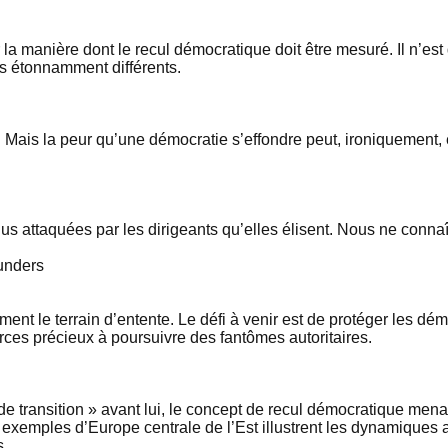
ur la manière dont le recul démocratique doit être mesuré. Il n’e
ts étonnamment différents.
Mais la peur qu’une démocratie s’effondre peut, ironiquement, ê
us attaquées par les dirigeants qu’elles élisent. Nous ne connaî
unders
ent le terrain d’entente. Le défi à venir est de protéger les dé
ces précieux à poursuivre des fantômes autoritaires.
 de transition » avant lui, le concept de recul démocratique men
 exemples d’Europe centrale de l’Est illustrent les dynamiques
s.