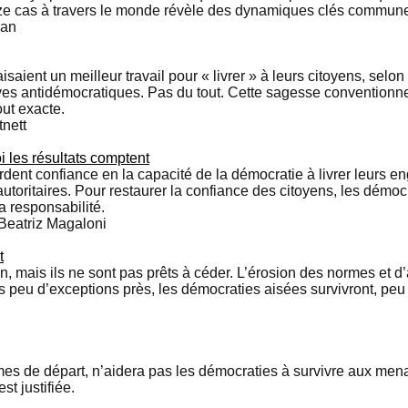
ize cas à travers le monde révèle des dynamiques clés commune
man
saient un meilleur travail pour « livrer » à leurs citoyens, selon
ives antidémocratiques. Pas du tout. Cette sagesse conventionne
out exacte.
nett
i les résultats comptent
rdent confiance en la capacité de la démocratie à livrer leurs e
autoritaires. Pour restaurer la confiance des citoyens, les démoc
a responsabilité.
Beatriz Magaloni
t
, mais ils ne sont pas prêts à céder. L’érosion des normes et d’
s peu d’exceptions près, les démocraties aisées survivront, peu
lèmes de départ, n’aidera pas les démocraties à survivre aux men
st justifiée.