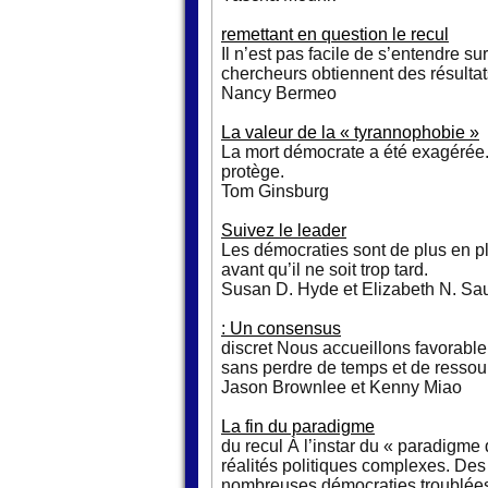
remettant en question le recul
Il n’est pas facile de s’entendre s
chercheurs obtiennent des résulta
Nancy Bermeo
La valeur de la « tyrannophobie »
La mort démocrate a été exagérée. 
protège.
Tom Ginsburg
Suivez le leader
Les démocraties sont de plus en pl
avant qu’il ne soit trop tard.
Susan D. Hyde et Elizabeth N. Sa
: Un consensus
discret Nous accueillons favorablem
sans perdre de temps et de ressour
Jason Brownlee et Kenny Miao
La fin du paradigme
du recul À l’instar du « paradigme
réalités politiques complexes. Des
nombreuses démocraties troublée