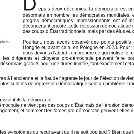
D
epuis deux décennies, la démocratie est en 
désormais en nombre les démocraties mondiales, et
progrès démocratiques impressionnants ont délib
déconcertant encore, cette récession démocratique 
des coups d’État traditionnels, mais par des élus e
Pourtant, nous avons observé des points positif
Hongrie et, avant cela, en Pologne en 2023. Pour i
nous devons d’abord comprendre ce qui motive le re
les dirigeants et citoyens pro-démocratie peuvent faire pou
 désormais gratuits pour une durée limitée, font exactement cela
es à l’ancienne et la fraude flagrante le jour de l’élection devi
 plus subtiles de régression démocratique sont un problème crois
tissent-ils la démocratie
a démocratie ne vient pas des coups d’État mais de l’érosion dém
ngement, et comment les forces pro-démocratie peuvent-elles ri
s symptômes du recul avant qu’il ne soit trop tard ? Bien que le