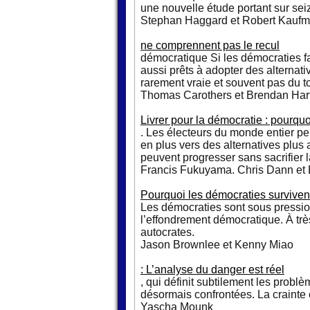
une nouvelle étude portant sur se
Stephan Haggard et Robert Kauf
ne comprennent pas le recul
démocratique Si les démocraties fai
aussi prêts à adopter des alternat
rarement vraie et souvent pas du t
Thomas Carothers et Brendan Hart
Livrer pour la démocratie : pourquo
. Les électeurs du monde entier pe
en plus vers des alternatives plus 
peuvent progresser sans sacrifier l
Francis Fukuyama. Chris Dann et 
Pourquoi les démocraties surviven
Les démocraties sont sous pression
l’effondrement démocratique. À trè
autocrates.
Jason Brownlee et Kenny Miao
: L’analyse du danger est réel
, qui définit subtilement les prob
désormais confrontées. La crainte e
Yascha Mounk