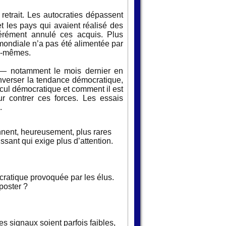
retrait. Les autocraties dépassent
 les pays qui avaient réalisé des
érément annulé ces acquis. Plus
mondiale n’a pas été alimentée par
ux-mêmes.
s — notamment le mois dernier en
nverser la tendance démocratique,
cul démocratique et comment il est
r contrer ces forces. Les essais
.
ennent, heureusement, plus rares
sant qui exige plus d’attention.
ocratique provoquée par les élus.
poster ?
s signaux soient parfois faibles,