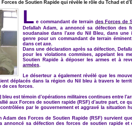
orces de Soutien Rapide qui révèle le rôle du Tchad et d’
L
e commandant de terrain
des Forces de 
Defallah Adam, a annoncé sa défection des fo
soudanaise dans l’axe du Nil Bleu, dans une in
genre pour un commandant de terrain éminent
dans cet axe.
Dans une déclaration après sa défection, Defa
pour les violations commises, appelant les m
Soutien Rapide à déposer les armes et à re
armées
.
Le déserteur a également révélé que les mouv
aient déplacés dans la région du Nil bleu à travers le terri
le de ces forces.
l
bleu est témoin d’opérations militaires continues entre l’a
lié aux Forces de soutien rapide (RSF) d’autre part, ce q
 contrôlées par le gouvernement et aggravé la situation hu
ah Adam des Forces de Soutien Rapide (RSF) survient que
a annoncé sa défection des forces de soutien rapide et de