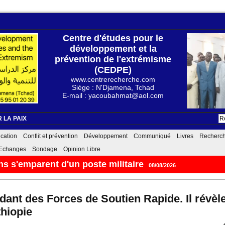
Centre d'études pour le
développement et la
prévention de l'extrémisme
(CEDPE)
www.centrerecherche.com
Siège : N'Djamena, Tchad
E-mail : yacoubahmat@aol.com
 LA PAIX
cation
Conflit et prévention
Développement
Communiqué
Livres
Recherc
Echanges
Sondage
Opinion Libre
iques - Numéro 95
07/08/2026
ant des Forces de Soutien Rapide. Il révèl
thiopie