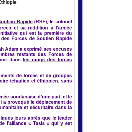
Éthiopie
Soutien Rapide
(RSF), le colonel
rces et sa reddition à l’armée
itiative qui est la première du
 des Forces de Soutien Rapide
llah Adam a exprimé ses excuses
embres restants des Forces de
venir dans
les rangs des forces
ements de forces et de groupes
toire
tchadien et éthiopien
, sans
rmée soudanaise d’une part, et le
ui a provoqué le déplacement de
manitaire et sécuritaire dans la
lques jours après que le leader
 l’alliance « Tasis » qui y est