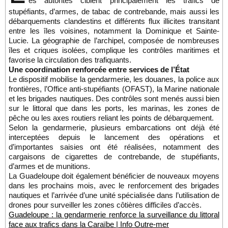
es autorités ciblent principalement les trafics de
stupéfiants, d’armes, de tabac de contrebande, mais aussi les
débarquements clandestins et différents flux illicites transitant
entre les îles voisines, notamment la Dominique et Sainte-
Lucie. La géographie de l’archipel, composée de nombreuses
îles et criques isolées, complique les contrôles maritimes et
favorise la circulation des trafiquants.
Une coordination renforcée entre services de l’État
Le dispositif mobilise la gendarmerie, les douanes, la police aux
frontières, l’Office anti-stupéfiants (OFAST), la Marine nationale
et les brigades nautiques. Des contrôles sont menés aussi bien
sur le littoral que dans les ports, les marinas, les zones de
pêche ou les axes routiers reliant les points de débarquement.
Selon la gendarmerie, plusieurs embarcations ont déjà été
interceptées depuis le lancement des opérations et
d’importantes saisies ont été réalisées, notamment des
cargaisons de cigarettes de contrebande, de stupéfiants,
d’armes et de munitions.
La Guadeloupe doit également bénéficier de nouveaux moyens
dans les prochains mois, avec le renforcement des brigades
nautiques et l’arrivée d’une unité spécialisée dans l’utilisation de
drones pour surveiller les zones côtières difficiles d’accès.
Guadeloupe : la gendarmerie renforce la surveillance du littoral
face aux trafics dans la Caraïbe | Info Outre-mer