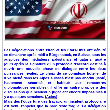
Les négociations entre l’Iran et les États-Unis ont débuté
ce dimanche après-midi à Bürgenstock, en Suisse, sous les
auspices des médiateurs pakistanais et qataris, quatre
jours après la signature d’un protocole d’accord destiné à
ouvrir une nouvelle phase de dialogue entre les deux
puissances rivales. Le choix de ce complexe hôtelier de
luxe niché dans les Alpes suisses n’est pas anodin (isolé,
hautement sécurisé et habitué aux rencontres
diplomatiques sensibles), il offre un cadre propice à des
discussions que beaucoup jugeaient encore impossibles il
y a quelques semaines. (
Axios
)
Mais dès l’ouverture des travaux, un incident protocolaire
est venu rappeler que la paix reste fragile. La délégation