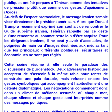
publiques ont été perçues à Téhéran comme des tentatives
de pression plutôt que comme des gestes d’apaisement.
(
Axios
)
Au-delà de l’aspect protocolaire, le message iranien semble
viser directement le président américain. Alors que Donald
Trump a récemment exprimé son souhait de rencontrer le
Guide suprême iranien, Téhéran rappelle par ce geste
qu’une rencontre au sommet reste loin d’être acquise. Pour
les dirigeants iraniens, il ne peut y avoir d’accolades, de
poignées de main ou d’images destinées aux médias tant
que les principaux différends politiques, sécuritaires et
économiques ne sont pas réglés.
Cette scène résume à elle seule le paradoxe des
discussions de Bürgenstock. Deux adversaires historiques
acceptent de s’asseoir à la même table pour tenter de
construire une paix durable, mais refusent encore les
gestes symboliques qui accompagnent habituellement une
détente diplomatique. Les négociations commencent donc
dans un climat de méfiance assumée où chaque mot,
chaque silence et chaque geste sont interprétés comme
des messages politiques.
La route vers un accord définitif s’annonce longue. Les