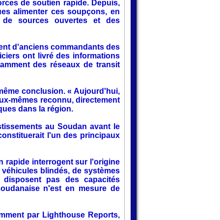
orces de soutien rapide. Depuis,
nues alimenter ces soupçons, en
s de sources ouvertes et des
nnent d'anciens commandants des
ciers ont livré des informations
tamment des réseaux de transit
même conclusion. « Aujourd'hui,
nt eux-mêmes reconnu, directement
ques dans la région.
stissements au Soudan avant le
onstituerait l'un des principaux
 rapide interrogent sur l'origine
e véhicules blindés, de systèmes
e disposent pas des capacités
 soudanaise n'est en mesure de
tamment par Lighthouse Reports,