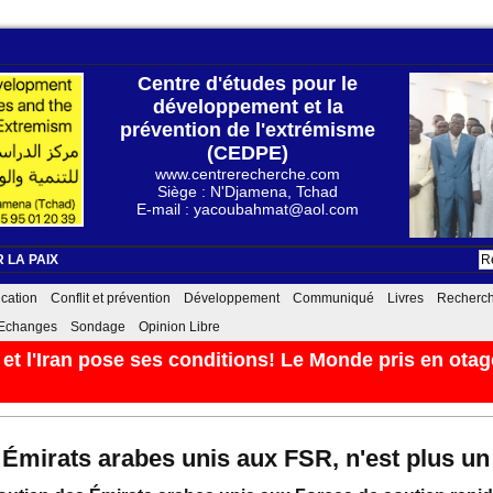
Centre d'études pour le
développement et la
prévention de l'extrémisme
(CEDPE)
www.centrerecherche.com
Siège : N'Djamena, Tchad
E-mail : yacoubahmat@aol.com
 LA PAIX
cation
Conflit et prévention
Développement
Communiqué
Livres
Recherc
Echanges
Sondage
Opinion Libre
t l'Iran pose ses conditions! Le Monde pris en otage
Émirats arabes unis aux FSR, n'est plus un