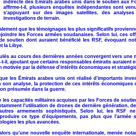
indirecte des Émirats arabes unis dans le soutien aux F
affirme-t-il, plusieurs enquêtes indépendantes sont ve
s'appuyant sur des images satellites, des analyse
investigations de terrain.
ement que les témoignages les plus significatifs provie
ejoindre les Forces armées soudanaises. Selon lui, ces offi
de soutien dont auraient bénéficié les RSF, évoquant no
t la Libye.
umulés au cours des dernières années convergent vers une 
me-t-il, ajoutant que certains responsables émiratis auraie
n motivée par la défense d'intérêts économiques et stratégi
e les Émirats arabes unis ont réalisé d'importants inve
 son analyse, la protection de ces intérêts économiques c
tion présumée dans la guerre.
les capacités militaires acquises par les Forces de soutien
otamment l'utilisation de drones de dernière génération, d
'autres armements sophistiqués. Selon lui, les RSF n
r produire ce type d'équipements, pas plus que l'armée
ologies les plus avancées.
 alors qu'une nouvelle enquête internationale, menée no