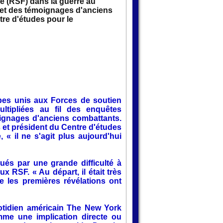
e (RSF) dans la guerre au
x et des témoignages d'anciens
re d'études pour le
abes unis aux Forces de soutien
tipliées au fil des enquêtes
oignages d'anciens combattants.
 et président du Centre d'études
 « il ne s'agit plus aujourd'hui
qués par une grande difficulté à
ux RSF. « Au départ, il était très
 que les premières révélations ont
otidien américain The New York
omme une implication directe ou