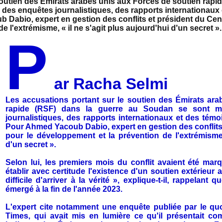
soutien des Émirats arabes unis aux Forces de soutien rapid
l des enquêtes journalistiques, des rapports internationau
Dabio, expert en gestion des conflits et président du Cent
 l'extrémisme, « il ne s'agit plus aujourd'hui d'un secret ».
P
ar Racha Selmi
Les accusations portant sur le soutien des Émirats ar
rapide (RSF) dans la guerre au Soudan se sont mul
journalistiques, des rapports internationaux et des tém
Pour Ahmed Yacoub Dabio, expert en gestion des conflits
pour le développement et la prévention de l'extrémisme,
d'un secret ».
Selon lui, les premiers mois du conflit avaient été mar
établir avec certitude l'existence d'un soutien extérieur a
difficile d'arriver à la vérité », explique-t-il, rappelant
émergé à la fin de l'année 2023.
L'expert cite notamment une enquête publiée par le qu
Times, qui avait mis en lumière ce qu'il présentait c