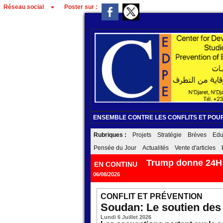
Réseau social
Poster sur :
ENSEMBLE CONTRE LES CONFLITS ET POUR
Rubriques :
Projets
Stratégie
Brèves
Edu
Pensée du Jour
Actualités
Vente d'articles
Trump donne 24H e
EN CONTINU
06/08/2026
CONFLIT ET PRÉVENTION
Soudan: Le soutien des 
Lundi 6 Juillet 2026