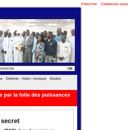
S'inscrire
Connectez-vous
he
Détente - Vidéo- musique
Etudes
 par la folie des puissances
 secret