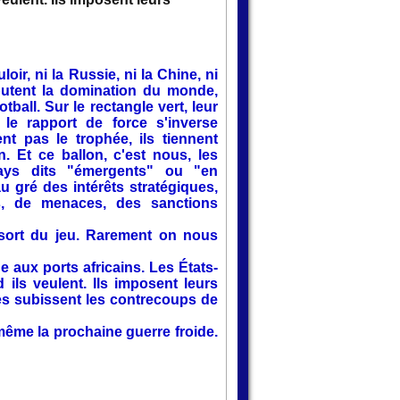
loir, ni la Russie, ni la Chine, ni
sputent la domination du monde,
all. Sur le rectangle vert, leur
le rapport de force s'inverse
nt pas le trophée, ils tiennent
. Et ce ballon, c'est nous, les
ays dits "émergents" ou "en
u gré des intérêts stratégiques,
s, de menaces, des sanctions
sort du jeu. Rarement on nous
 aux ports africains. Les États-
 ils veulent. Ils imposent leurs
res subissent les contrecoups de
ême la prochaine guerre froide.