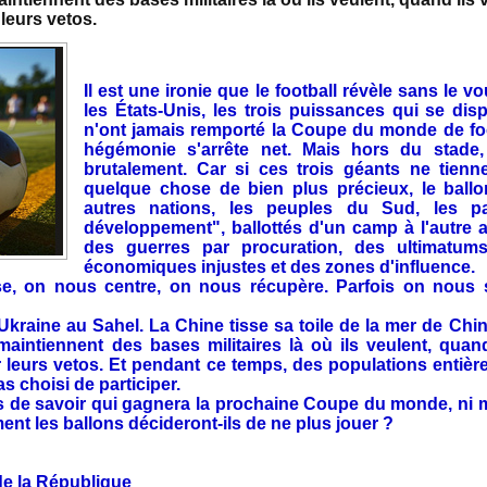
 leurs vetos.
Il est une ironie que le football révèle sans le vou
les États-Unis, les trois puissances qui se di
n'ont jamais remporté la Coupe du monde de footb
hégémonie s'arrête net. Mais hors du stade, 
brutalement. Car si ces trois géants ne tienne
quelque chose de bien plus précieux, le ballon
autres nations, les peuples du Sud, les p
développement", ballottés d'un camp à l'autre a
des guerres par procuration, des ultimatum
économiques injustes et des zones d'influence.
e, on nous centre, on nous récupère. Parfois on nous 
kraine au Sahel. La Chine tisse sa toile de la mer de Chine
 maintiennent des bases militaires là où ils veulent, quand
ar leurs vetos. Et pendant ce temps, des populations entiè
as choisi de participer.
s de savoir qui gagnera la prochaine Coupe du monde, ni m
ent les ballons décideront-ils de ne plus jouer ?
de la République