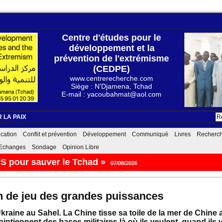
Centre d'études pour le
développement et la
prévention de l'extrémisme
(CEDPE)
www.centrerecherche.com
Siège : N'Djamena, Tchad
E-mail : yacoubahmat@aol.com
 LA PAIX
cation
Conflit et prévention
Développement
Communiqué
Livres
Recherc
Echanges
Sondage
Opinion Libre
A défaut de percevoir des taxes, l’iran menace de le
n de jeu des grandes puissances
raine au Sahel. La Chine tisse sa toile de la mer de Chine a
aintiennent des bases militaires là où ils veulent, quand ils 