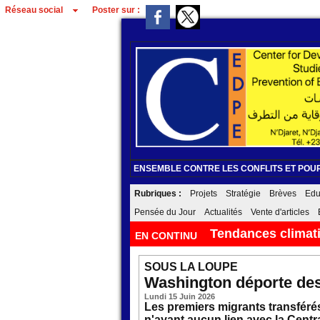
Réseau social
Poster sur :
ENSEMBLE CONTRE LES CONFLITS ET POUR
Rubriques :
Projets
Stratégie
Brèves
Edu
Pensée du Jour
Actualités
Vente d'articles
L’Iran menace mil
EN CONTINU
SOUS LA LOUPE
Washington déporte des 
Lundi 15 Juin 2026
Les premiers migrants transféré
n'ayant aucun lien avec la Centr