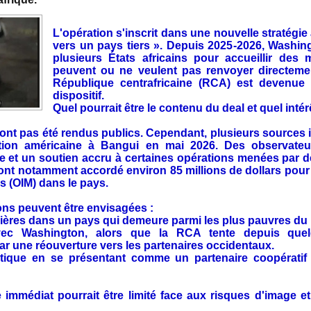
L'opération s'inscrit dans une nouvelle stratégie
vers un pays tiers ». Depuis 2025-2026, Washi
plusieurs États africains pour accueillir des
peuvent ou ne veulent pas renvoyer directemen
République centrafricaine (RCA) est devenue 
dispositif.
Quel pourrait être le contenu du deal et quel intér
ont pas été rendus publics. Cependant, plusieurs sources in
ation américaine à Bangui en mai 2026. Des observateu
re et un soutien accru à certaines opérations menées par d
 ont notamment accordé environ 85 millions de dollars pour 
s (OIM) dans le pays.
ons peuvent être envisagées :
cières dans un pays qui demeure parmi les plus pauvres d
avec Washington, alors que la RCA tente depuis quel
r une réouverture vers les partenaires occidentaux.
tique en se présentant comme un partenaire coopératif s
mmédiat pourrait être limité face aux risques d'image et 