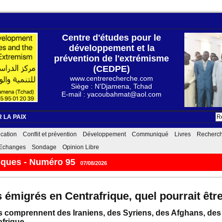
Centre d'études pour le
développement et la
prévention de l'extrémisme
(CEDPE)
www.centrerecherche.com
Siège : N'Djamena, Tchad
E-mail : yacoubahmat@aol.com
 LA PAIX
cation
Conflit et prévention
Développement
Communiqué
Livres
Recherc
Echanges
Sondage
Opinion Libre
itairement le Royaume-Uni : le monde a-t-il changé ?
émigrés en Centrafrique, quel pourrait être
s comprennent des Iraniens, des Syriens, des Afghans, des T
afrique.