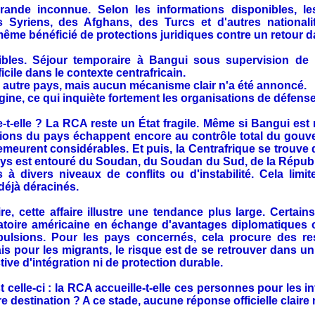
rande inconnue. Selon les informations disponibles, le
 Syriens, des Afghans, des Turcs et d'autres nationali
même bénéficié de protections juridiques contre un retour d
ibles. Séjour temporaire à Bangui sous supervision de l
ficile dans le contexte centrafricain.
n autre pays, mais aucun mécanisme clair n'a été annoncé.
igine, ce qui inquiète fortement les organisations de défen
-t-elle ? La RCA reste un État fragile. Même si Bangui est r
ions du pays échappent encore au contrôle total du gouver
meurent considérables. Et puis, la Centrafrique se trouve
 pays est entouré du Soudan, du Soudan du Sud, de la Répu
 divers niveaux de conflits ou d'instabilité. Cela limite
déjà déracinés.
re, cette affaire illustre une tendance plus large. Certain
gratoire américaine en échange d'avantages diplomatiques 
xpulsions. Pour les pays concernés, cela procure des 
is pour les migrants, le risque est de se retrouver dans un 
tive d'intégration ni de protection durable.
 celle-ci : la RCA accueille-t-elle ces personnes pour les i
e destination ? A ce stade, aucune réponse officielle claire