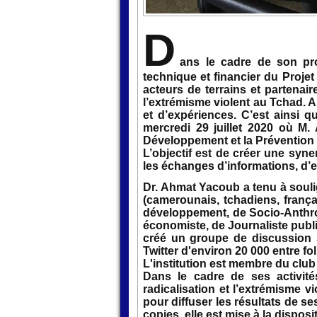
D
ans le cadre de son pr
technique et financier du Proje
acteurs de terrains et partenair
l’extrémisme violent au Tchad. A 
et d’expériences. C’est ainsi q
mercredi 29 juillet 2020 où M
Développement et la Prévention d
L’objectif est de créer une syne
les échanges d’informations, d’
Dr. Ahmat Yacoub a tenu à souli
(camerounais, tchadiens, frança
développement, de Socio-Anthropo
économiste, de Journaliste public
créé un groupe de discussion
Twitter d'environ 20 000 entre fo
L'institution est membre du clu
Dans le cadre de ses activit
radicalisation et l’extrémisme v
pour diffuser les résultats de se
copies, elle est mise à la dispo