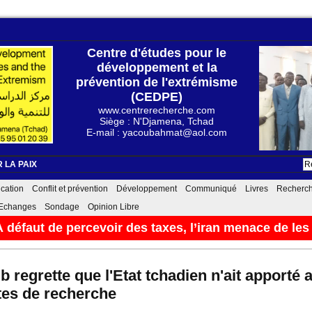
Centre d'études pour le
développement et la
prévention de l'extrémisme
(CEDPE)
www.centrerecherche.com
Siège : N'Djamena, Tchad
E-mail : yacoubahmat@aol.com
 LA PAIX
cation
Conflit et prévention
Développement
Communiqué
Livres
Recherc
Echanges
Sondage
Opinion Libre
hercheurs
06/08/2026
 regrette que l'Etat tchadien n'ait apporté
tes de recherche