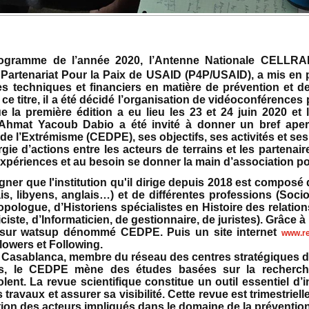
ogramme de l’année 2020, l’Antenne Nationale CELLRAD
t Partenariat Pour la Paix de USAID (P4P/USAID), a mis en
es techniques et financiers en matière de prévention et de 
ce titre, il a été décidé l’organisation de vidéoconférences
ue la première édition a eu lieu les 23 et 24 juin 2020 et 
. Ahmat Yacoub Dabio a été invité à donner un bref ape
e l’Extrémisme (CEDPE), ses objectifs, ses activités et ses 
rgie d’actions entre les acteurs de terrains et les partenai
expériences et au besoin se donner la main d’association p
gner que l'institution qu'il dirige depuis 2018 est composé
is, libyens, anglais…) et de différentes professions (Soci
logue, d’Historiens spécialistes en Histoire des relations 
iste, d’Informaticien, de gestionnaire, de juristes). Grâce à 
 sur watsup dénommé CEDPE. Puis un site internet
www.r
llowers et Following.
b Casablanca, membre du réseau des centres stratégiques d
és, le CEDPE mène des études basées sur la recherche 
iolent. La revue scientifique constitue un outil essentiel d
s travaux et assurer sa visibilité. Cette revue est trimestri
sition des acteurs impliqués dans le domaine de la prévention