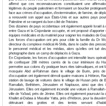
affirmé que ces reconnaissances constituaient une affirmatio
légitimes du peuple palestinien et formaient un bouclier protégeant
face aux crimes d'occupation, d'extermination, de famine, de dépla
a renouvelé son appel aux États-Unis et aux autres pays pour 
Palestine et se rangent du bon côté de l'histoire.
Des dizaines de pays occidentaux ont également appelé Israël à ro
entre Gaza et la Cisjordanie occupée, et ont proposé d'apporter 
équipes médicales et du matériel pour soigner les malades de Ga
Les forces d'occupation ont pris pour cible la famille du Dr
directeur du complexe médical Al-Shifa, dans le cadre des pressio
le personnel médical et les médias, alors qu'elles ont tué deu
photographe dans un camp de déplacés à Gaza.
En Cisjordanie, les forces d'occupation ont intensifié leurs opérat
de confisquer 288 mètres carrés de la cour intérieure du Har
permettre aux colons d'y pratiquer leurs rites talmudiques, et ont 
mosquée Abd al-Rahman dans le village de Burin, près de
d'occupation ont également démoli quatre maisons à Hébron, Ra
station de lavage de voitures dans le village de Husan près de 
Ramallah, Bethléem, Jérusalem et Naplouse, ainsi que des ins
Jérusalem. Elles ont également incendié une voiture à Ramallah et
ville de Ya'bad, près de Jénine. Elles ont également poursuivi la 
Khallet al-Dabaa à Masafar Yatta, près d'Hébron, pour la deuxiè
détruisant des grottes et des tentes servant d'habit