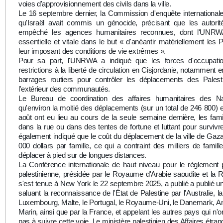
voies d'approvisionnement des civils dans la ville.
Le 16 septembre dernier, la Commission d'enquête international
qu'Israël avait commis un génocide, précisant que les autorit
empêché les agences humanitaires reconnues, dont l'UNRWA
essentielle et vitale dans le but « d'anéantir matériellement les
leur imposant des conditions de vie extrêmes ».
Pour sa part, l'UNRWA a indiqué que les forces d'occupatio
restrictions à la liberté de circulation en Cisjordanie, notamment 
barrages routiers pour contrôler les déplacements des Palestin
l'extérieur des communautés.
Le Bureau de coordination des affaires humanitaires des N
qu'environ la moitié des déplacements (sur un total de 246 800) e
août ont eu lieu au cours de la seule semaine dernière, les fam
dans la rue ou dans des tentes de fortune et luttant pour survivr
également indiqué que le coût du déplacement de la ville de Gaza
000 dollars par famille, ce qui a contraint des milliers de famill
déplacer à pied sur de longues distances.
La Conférence internationale de haut niveau pour le règlement p
palestinienne, présidée par le Royaume d'Arabie saoudite et la R
s'est tenue à New York le 22 septembre 2025, a publié a publié 
saluant la reconnaissance de l'État de Palestine par l'Australie, l
Luxembourg, Malte, le Portugal, le Royaume-Uni, le Danemark, An
Marin, ainsi que par la France, et appelant les autres pays qui n'
pas à suivre cette voie. Le ministère palestinien des Affaires étra