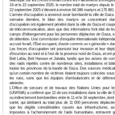
16 et le 22 septembre 2025. le nombre total de martyrs depuis le
22 septembre 2025 s'élevant à environ 66 386 martyrs et 175 881
L'armée d'occupation a annoncé avoir bombardé la ville de Gaza 
semaine dernière, le bilan des martyrs se concentrant dan
d'occupation ont également pénétré dans la ville de Gaza et coupé 
de télécommunication, alors que des informations font état de leu
camps d'hébergement pour les personnes déplacées de Gaza, 
de détention. Une commission d'enquête internationale indépenda
accusé Israël, l'État occupant, d'avoir commis un « génocide » d
Les forces d'occupation ont poursuivi leur invasion et leur dép
d'incursion au nord et à l'est de la province nord de Gaza, et ont p
Beit Lahia, Beit Hanoun et Jabalia, tandis que les avions de com
des raids répétés contre de nombreux sites, installations et bât
toutes les provinces de la bande de Gaza. Des sources médica
qu'un certain nombre de victimes étaient toujours coincées sou
les rues, sans que les équipes d'ambulanciers et de défense 
atteindre.
L'Office de secours et de travaux des Nations Unies pour les
(UNRWA) a confirmé que 12 de ses installations dans la ville de 
ou indirectement bombardées entre le 11 et le 16 septembre, dont 
santé, qui abritaient au total plus de 11 000 personnes déplac
que les dégâts considérables causés aux infrastructures, ass
imposées à l'acheminement de l'aide humanitaire, entravent g