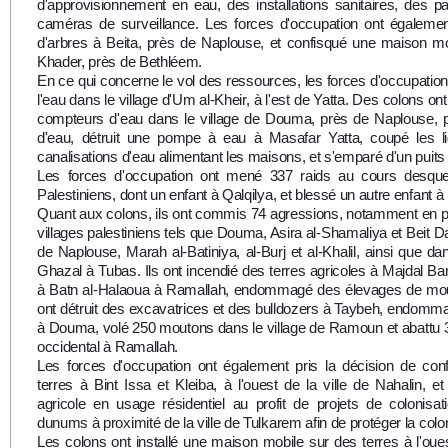
d'approvisionnement en eau, des installations sanitaires, des p
caméras de surveillance. Les forces d'occupation ont égaleme
d'arbres à Beita, près de Naplouse, et confisqué une maison mob
Khader, près de Bethléem.
En ce qui concerne le vol des ressources, les forces d'occupation o
l'eau dans le village d'Um al-Kheir, à l'est de Yatta. Des colons 
compteurs d'eau dans le village de Douma, près de Naplouse, 
d'eau, détruit une pompe à eau à Masafar Yatta, coupé les li
canalisations d'eau alimentant les maisons, et s'emparé d'un puits 
Les forces d'occupation ont mené 337 raids au cours desquel
Palestiniens, dont un enfant à Qalqilya, et blessé un autre enfant 
Quant aux colons, ils ont commis 74 agressions, notamment en pâ
villages palestiniens tels que Douma, Asira al-Shamaliya et Beit D
de Naplouse, Marah al-Batiniya, al-Burj et al-Khalil, ainsi que da
Ghazal à Tubas. Ils ont incendié des terres agricoles à Majdal Ban
à Batn al-Halaoua à Ramallah, endommagé des élevages de mout
ont détruit des excavatrices et des bulldozers à Taybeh, endomm
à Douma, volé 250 moutons dans le village de Ramoun et abattu 3
occidental à Ramallah.
Les forces d'occupation ont également pris la décision de co
terres à Bint Issa et Kleiba, à l'ouest de la ville de Nahalin, 
agricole en usage résidentiel au profit de projets de colonisat
dunums à proximité de la ville de Tulkarem afin de protéger la colon
Les colons ont installé une maison mobile sur des terres à l'oue