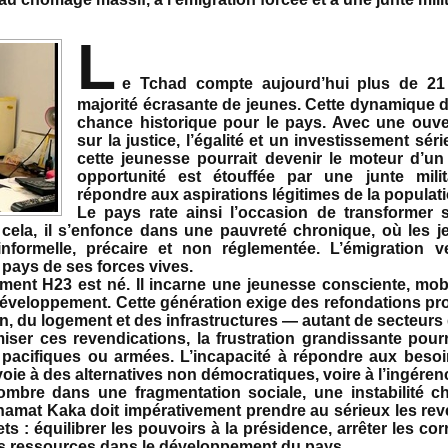
L
e Tchad compte aujourd’hui plus de 21 
majorité écrasante de jeunes. Cette dynamique 
chance historique pour le pays. Avec une ouver
sur la justice, l’égalité et un investissement sér
cette jeunesse pourrait devenir le moteur d’un
opportunité est étouffée par une junte mili
répondre aux aspirations légitimes de la populati
Le pays rate ainsi l’occasion de transformer
 cela, il s’enfonce dans une pauvreté chronique, où les j
formelle, précaire et non réglementée. L’émigration v
le pays de ses forces vives.
ent H23 est né. Il incarne une jeunesse consciente, mobil
e développement. Cette génération exige des refondations p
ion, du logement et des infrastructures — autant de secteurs 
miser ces revendications, la frustration grandissante pou
s pacifiques ou armées. L’incapacité à répondre aux besoi
 voie à des alternatives non démocratiques, voire à l’ingéren
mbre dans une fragmentation sociale, une instabilité ch
Mahamat Kaka doit impérativement prendre au sérieux les rev
: équilibrer les pouvoirs à la présidence, arrêter les corr
ces ressources dans le développement du pays.