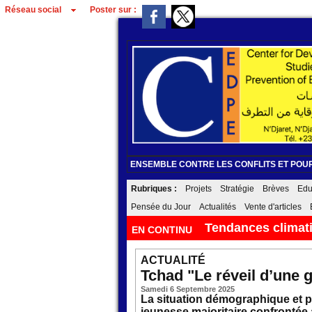
Réseau social
Poster sur :
ENSEMBLE CONTRE LES CONFLITS ET POUR
Rubriques :
Projets
Stratégie
Brèves
Edu
Pensée du Jour
Actualités
Vente d'articles
Tendances climat
EN CONTINU
ACTUALITÉ
Tchad "Le réveil d’une g
Samedi 6 Septembre 2025
La situation démographique et po
jeunesse majoritaire confrontée 