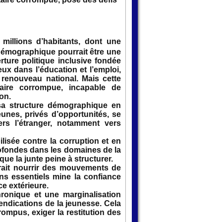
millions d’habitants, dont une
démographique pourrait être une
ture politique inclusive fondée
ieux dans l’éducation et l’emploi,
 renouveau national. Mais cette
taire corrompue, incapable de
on.
 sa structure démographique en
eunes, privés d’opportunités, se
ers l’étranger, notamment vers
isée contre la corruption et en
rofondes dans les domaines de la
que la junte peine à structurer.
rrait nourrir des mouvements de
ns essentiels mine la confiance
ce extérieure.
ronique et une marginalisation
endications de la jeunesse. Cela
ompus, exiger la restitution des