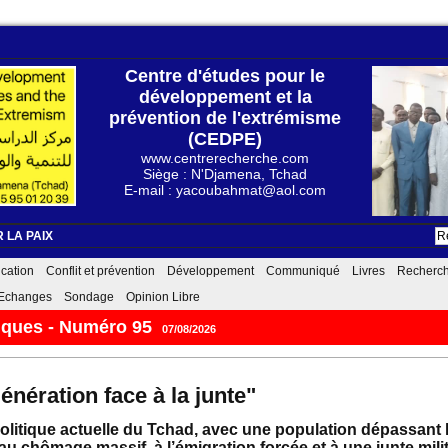
Centre d'études pour le
développement et la
prévention de l'extrémisme
(CEDPE)
www.centrerecherche.com
Siège : N'Djamena, Tchad
E-mail : yacoubahmat@aol.com
 LA PAIX
cation
Conflit et prévention
Développement
Communiqué
Livres
Recherc
Echanges
Sondage
Opinion Libre
iques - Numéro 95
07/08/2026
énération face à la junte"
litique actuelle du Tchad, avec une population dépassant le
au chômage massif, à l’émigration forcée et à une junte mil