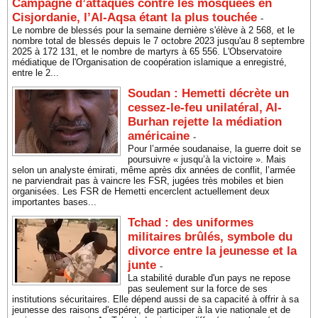
Campagne d’attaques contre les mosquées en
Cisjordanie, l’Al-Aqsa étant la plus touchée
-
Le nombre de blessés pour la semaine dernière s'élève à 2 568, et le
nombre total de blessés depuis le 7 octobre 2023 jusqu'au 8 septembre
2025 à 172 131, et le nombre de martyrs à 65 556. L'Observatoire
médiatique de l'Organisation de coopération islamique a enregistré,
entre le 2...
Soudan : Hemetti décrète un
cessez-le-feu unilatéral, Al-
Burhan rejette la médiation
américaine
-
Pour l’armée soudanaise, la guerre doit se
poursuivre « jusqu’à la victoire ». Mais
selon un analyste émirati, même après dix années de conflit, l’armée
ne parviendrait pas à vaincre les FSR, jugées très mobiles et bien
organisées. Les FSR de Hemetti encerclent actuellement deux
importantes bases...
Tchad : des uniformes
militaires brûlés, symbole du
divorce entre la jeunesse et la
junte
-
La stabilité durable d'un pays ne repose
pas seulement sur la force de ses
institutions sécuritaires. Elle dépend aussi de sa capacité à offrir à sa
jeunesse des raisons d'espérer, de participer à la vie nationale et de