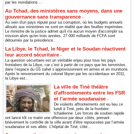
par les inondations....
Au Tchad, des ministères sans moyens, dans une
gouvernance sans transparence
-
Au sein d'un pays réputé pour sa corruption, où les budgets annuels
alloués aux ministères ne sont en réalité que des feuilles imprimées.
Le ministre de la justice admet qu'il n'a aucun moyen d'accomplir sa
mission alors qu'en trois années, 27 000 milliards de FCFA sont
détournés par la présidence...
La Libye, le Tchad, le Niger et le Soudan réactivent
leur accord sécuritaire
-
La question sécuritaire est un véritable enjeu pour tous les pays
frontaliers de la Libye, car c’est à partir de ce pays que les terroristes
dans l’espace du G5 sahel s’approvisionnent en armes et en munitions.
Après le renversement du colonel libyen par les occidentaux en 2011,
la Libye est...
La ville de Tiné théâtre
d'affrontements entre les FSR
et l'armée soudanaise
-
De violents affrontements ont eu lieu ce
lundi à Tiné, près de la frontière
tchadienne. Les forces de soutien rapide
ont lancé tôt ce matin une offensive par deux côtés, prenant
brièvement le contrôle de la ville avant d’être repoussées par l’armée
soudanaise et ses alliés. L’hôpital de Tiné, côté...