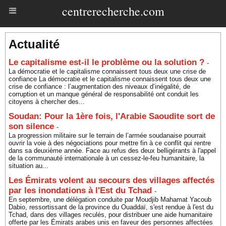
centrerecherche.com
Actualité
Le capitalisme est-il le problème ou la solution ?
-
La démocratie et le capitalisme connaissent tous deux une crise de
confiance La démocratie et le capitalisme connaissent tous deux une
crise de confiance : l’augmentation des niveaux d’inégalité, de
corruption et un manque général de responsabilité ont conduit les
citoyens à chercher des...
Soudan: Pour la 1ère fois, l'Arabie Saoudite sort de
son silence
-
La progression militaire sur le terrain de l’armée soudanaise pourrait
ouvrir la voie à des négociations pour mettre fin à ce conflit qui rentre
dans sa deuxième année. Face au refus des deux belligérants à l'appel
de la communauté internationale à un cessez-le-feu humanitaire, la
situation au...
Les Émirats volent au secours des villages affectés
par les inondations à l'Est du Tchad
-
En septembre, une délégation conduite par Moudjib Mahamat Yacoub
Dabio, ressortissant de la province du Ouaddaï, s'est rendue à l'est du
Tchad, dans des villages reculés, pour distribuer une aide humanitaire
offerte par les Émirats arabes unis en faveur des personnes affectées