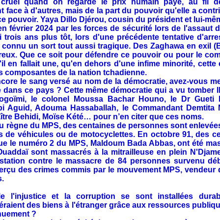
cruel quand on regarde le prix humain payé, au fil 
ce à d'autres, mais de la part du pouvoir qu'elle a contrib
e pouvoir. Yaya Dillo Djérou, cousin du président et lui-m
n février 2024 par les forces de sécurité lors de l'assaut 
ri trois ans plus tôt, lors d'une précédente tentative d'arr
connu un sort tout aussi tragique. Des Zaghawa en exil (
reux. Que ce soit pour défendre ce pouvoir ou pour le co
 s'il en fallait une, qu'en dehors d'une infime minorité, c
es composantes de la nation tchadienne.
ncore le sang versé au nom de la démocratie, avez-vous me
é dans ce pays ? Cette même démocratie qui a vu tomber 
Togoïmi, le colonel Moussa Bachar Houno, le Dr Gueti 
bi Aguid, Adouma Hassaballah, le Commandant Demtita N
ître Behidi, Moïse Kété… pour n’en citer que ces noms.
 règne du MPS, des centaines de personnes sont enlevées o
res de véhicules ou de motocyclettes. En octobre 91, des cen
que le numéro 2 du MPS, Maldoum Bada Abbas, ont été mas
Ouaddaï sont massacrés à la mitrailleuse en plein N'Djamen
station contre le massacre de 84 personnes survenu dé
aperçu des crimes commis par le mouvement MPS, vendeur d
s.
e l'injustice et la corruption se sont installées dur
uéraient des biens à l'étranger grâce aux ressources publiq
énuement ?