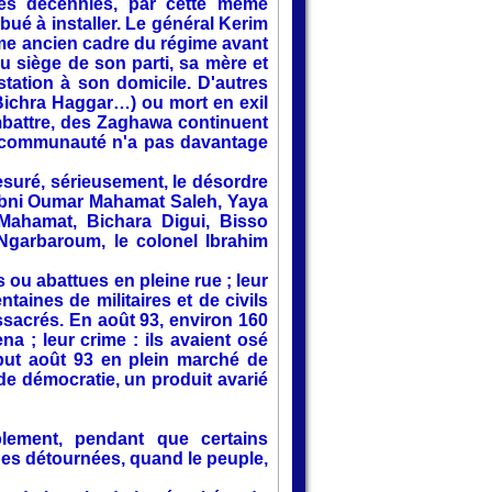
des décennies, par cette même
ué à installer. Le général Kerim
ême ancien cadre du régime avant
du siège de son parti, sa mère et
estation à son domicile. D'autres
Bichra Haggar…) ou mort en exil
mbattre, des Zaghawa continuent
ette communauté n'a pas davantage
suré, sérieusement, le désordre
Ibni Oumar Mahamat Saleh, Yaya
Mahamat, Bichara Digui, Bisso
garbaroum, le colonel Ibrahim
u abattues en pleine rue ; leur
taines de militaires et de civils
sacrés. En août 93, environ 160
a ; leur crime : ils avaient osé
but août 93 en plein marché de
e démocratie, un produit avarié
ablement, pendant que certains
ues détournées, quand le peuple,