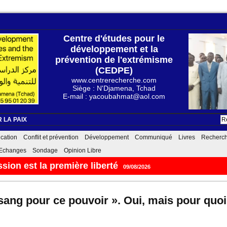
Centre d'études pour le
développement et la
prévention de l'extrémisme
(CEDPE)
www.centrerecherche.com
Siège : N'Djamena, Tchad
E-mail : yacoubahmat@aol.com
 LA PAIX
cation
Conflit et prévention
Développement
Communiqué
Livres
Recherc
Echanges
Sondage
Opinion Libre
رسالة إلى صديقي بكري يعقوب، قوات ال
ang pour ce pouvoir ». Oui, mais pour quoi